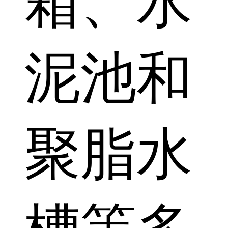
箱、水
泥池和
聚脂水