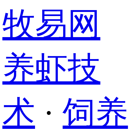
牧易网
养虾技
术
·
饲养