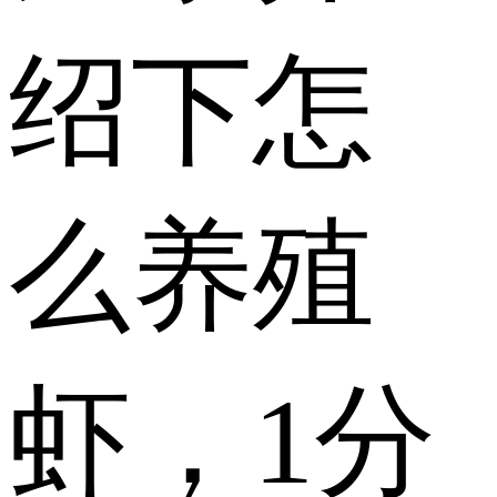
绍下怎
么养殖
虾，1分