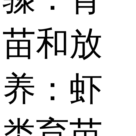
苗和放
养：虾
类育苗